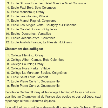
Ecole Simone Soumier, Saint Maurice Mont Couronne
Ecole Paul Bert, Bois Colombes
Ecole Mondétour, Orsay
Ecole Jean Jaurès, Villabé
Ecole Marcel Pagnol, Coignières
Ecole Les Singes Verts, Boutigny sur Essonne
Ecole Gabriel Bouvet, Coignières
Ecoles Descartes, Versailles
Ecoles Jeanne d'Arc, Colombes
Ecole Anatole France, Le Plessis Robinson
Classement des collèges:
Collège Fléming, Orsay
Collège Albert Camus, Bois Colombes
Collège Fournier, Orsay
Collège Rosa Parks, Villabé
Collège La Mare aux Saules, Coignières
Ecole Saint Louis, Monfort
Ecole Pierre Curie 1, Goussainville
Ecole Pierre Curie 2, Goussainville
L'école du Centre d'Orsay et le collège Fléming d'Orsay sont ainsi
qualifiés au Championnat de France des écoles et des collèges, sauf
repêchage ultérieur d'autres équipes.
La qualité et les conditions d'organisation par le club d'échecs d'Orsay