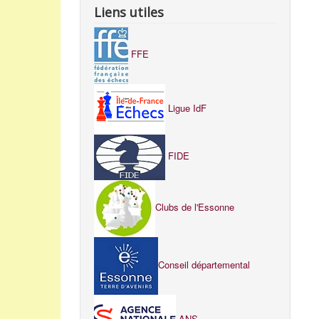
Liens utiles
FFE
Ligue IdF
FIDE
Clubs de l'Essonne
Conseil départemental
ANS