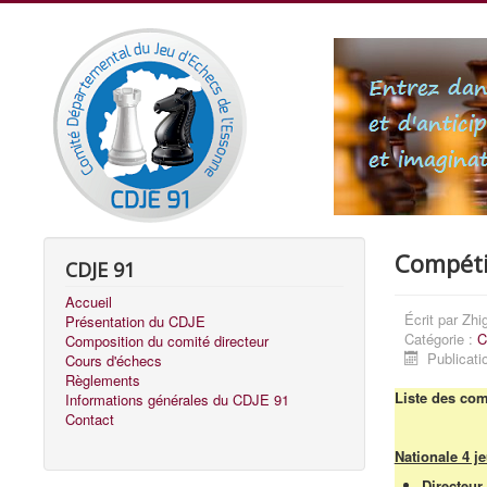
Compéti
CDJE 91
Accueil
Écrit par
Zhi
Présentation du CDJE
Catégorie :
C
Composition du comité directeur
Publicati
Cours d'échecs
Règlements
Liste des com
Informations générales du CDJE 91
Contact
Nationale 4 j
Directeu