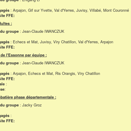
gagés
: Arpajon, Gif sur Yvette, Val d'Yerres, Juvisy, Villabé, Mont Couronné
ite FFE:
ultes :
r du groupe
: Jean-Claude IWANCZUK
gagés
: Echecs et Mat, Juvisy, Viry Chatillon, Val d'Yerres, Arpajon
ite FFE:
de l'Essonne par équipe :
r du groupe
: Jean-Claude IWANCZUK
gagés
: Arpajon, Echecs et Mat, Ris Orangis, Viry Chatillon
ite FFE:
ale
:
sse
:
batière phase départementale :
r du groupe
: Jacky Groz
gagés
:
ite FFE: