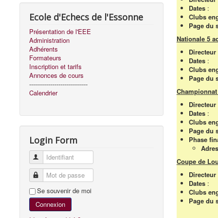
Dates
:
Ecole d'Echecs de l'Essonne
Clubs en
Page du s
Présentation de l'EEE
Nationale 5 ad
Administration
Adhérents
Directeu
Formateurs
Dates
:
Inscription et tarifs
Clubs en
Annonces de cours
Page du s
------------------------------
Championnat 
Calendrier
Directeu
Dates
:
Clubs en
Page du s
Login Form
Phase fin
Adre
Identifiant
Coupe de Lou
Directeu
Mot de passe
Dates
:
Se souvenir de moi
Clubs en
Page du s
Connexion