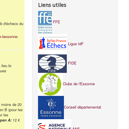
Liens utiles
FFE
ub d'échecs du
e-lessonne-
Ligue IdF
FIDE
lieu le
ques
Clubs de l'Essonne
e moins de 20
Conseil départemental
en B (pour les
r les
Open A:
12 €
ANS