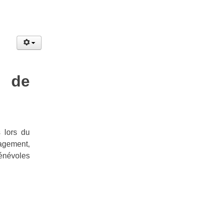
 de
 lors du
gagement,
bénévoles