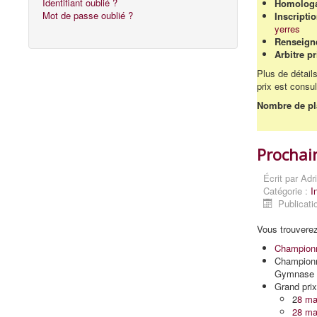
Identifiant oublié ?
Homologa
Mot de passe oublié ?
Inscripti
yerres
Renseign
Arbitre pr
Plus de détail
prix est consu
Nombre de pla
Prochai
Écrit par
Adr
Catégorie :
I
Publicati
Vous trouvere
Championn
Championn
Gymnase 
Grand prix
2
8 ma
28 ma