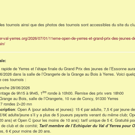
des tournois ainsi que des photos des tournois sont accessibles du site du cl
ier-val-yerres.org/2026/07/01/11eme-open-de-yerres-et-grand-prix-des-jeunes-d
in/
ale:
apide de Yerres et l’étape finale du Grand Prix des jeunes de l’Essonne aura 
/2026 dans la salle de l’Orangerie de la Grange au Bois à Yerres. Voici quel
e ces tournois :
anche 28/06/2026
ère
intage de 9h15 à 9h45, 1
ronde à 10h00. Remise des prix vers 18h00
 Grange au Bois, salle de l’Orangerie, 10 rue de Concy, 91330 Yerres
 7 rondes 2×20 mn
scription
: Open A (pour adultes et jeunes): 15 € par adulte, 7,5 € par jeune d
€/6€ adulte/jeune s’il y a plus de 5 joueurs payants venant du même club; Op
0 ans) et Open C (pour les moins de 10 ans): tarif unique de 5 €. Gratuité pou
 de club et de comité;
Tarif membre de l’Echiquier du Val d’Yerres pour 
es, 6 € pour moins de 20 ans.