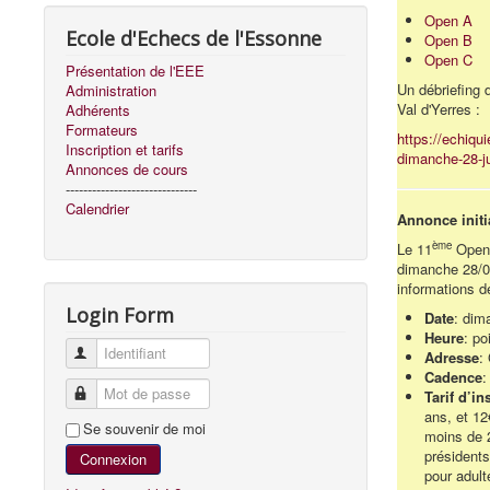
Open A
Ecole d'Echecs de l'Essonne
Open B
Open C
Présentation de l'EEE
Un débriefing 
Administration
Val d'Yerres :
Adhérents
Formateurs
https://echiqu
Inscription et tarifs
dimanche-28-ju
Annonces de cours
------------------------------
Calendrier
Annonce initi
ème
Le 11
Open r
dimanche 28/06
informations d
Login Form
Date
: dim
Heure
: po
Identifiant
Adresse
:
Cadence
:
Mot de passe
Tarif d’in
ans, et 12
Se souvenir de moi
moins de 2
présidents
Connexion
pour adult