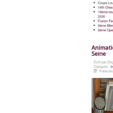
Coupe Loub
14th Ches
13ème tour
2026
Fusion Fe
3ème Mémo
2ème Open
Animati
Seine
Écrit par
Zhi
Catégorie :
I
Publicati