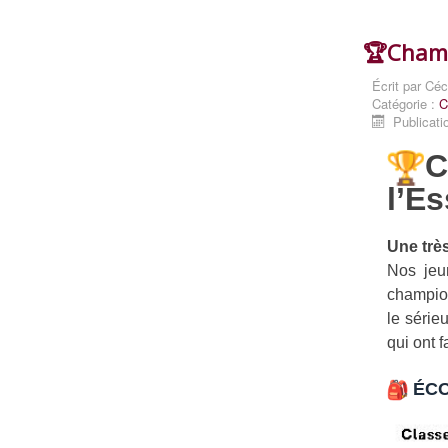
🏆Champ
Écrit par
Céc
Catégorie :
C
Publicati
l’E
Une trè
Nos jeu
champion
le série
qui ont 
ÉCOL