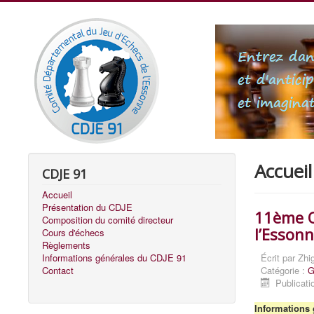
Accueil
CDJE 91
Accueil
Présentation du CDJE
11ème O
Composition du comité directeur
l’Esson
Cours d'échecs
Règlements
Informations générales du CDJE 91
Écrit par
Zhi
Contact
Catégorie :
G
Publicati
Informations 