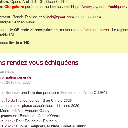
tion:
Opens A et B: FIDE; Open C: FFE
on
:
Obligatoire
par internet au lien suivant:
https://www.payasso.fr/echiquier-v
ement
: Benoît Tribillac,
tribillacb@gmail.com
, 06 60 36 89 14
incipal
: Adrien Revel
s dont
le QR code d'inscription
se trouvent sur
l’affiche du tournoi
. Le règle
ltable
ICI
.
ces limité à 140
.
ns rendez-vous échiquéens
ien Revel
nformation générale
on : 24 février 2026
z ci-dessous une liste des prochains évènements liés au CDJE91:
at Île de France jeunes
: 2 au 6 mars 2026
at scolaire - phase académique : 11 mars 2026
Marie-Thérèse Eyquem Orsay
 jeunes de l'Essonne - Gif-sur-Yvette:
rs 2026
: Petit-Poussin & Poussin
rs 2026
: Pupille, Benjamin, Minime, Cadet & Junior