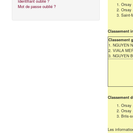
Identifiant oublié ?
1. Orsay 
Mot de passe oublié ?
2. Orsay 
3. Saint-
Classement in
Classement g
1. NGUYEN N
2. VIALA MER
3. NGUYEN Bu
Classement de
1. Orsay 
2. Orsay 
3. Briis-
Les information