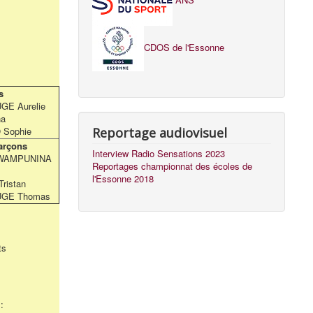
CDOS de l'Essonne
s
GE Aurelie
na
 Sophie
Reportage audiovisuel
arçons
Interview Radio Sensations 2023
 WAMPUNINA
Reportages championnat des écoles de
l'Essonne 2018
ristan
UGE Thomas
ts
: