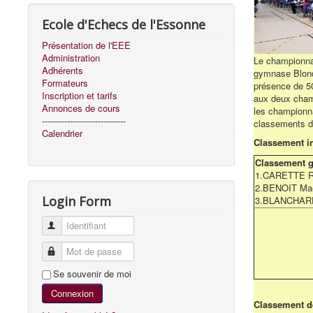
Ecole d'Echecs de l'Essonne
Présentation de l'EEE
Administration
Le championnat
Adhérents
gymnase Blondi
Formateurs
présence de 50
Inscription et tarifs
aux deux champ
Annonces de cours
les championna
------------------------------
classements d
Calendrier
Classement in
Classement g
1.CARETTE R
2.BENOIT Ma
Login Form
3.BLANCHARD
Identifiant
Mot de passe
Se souvenir de moi
Connexion
Classement d