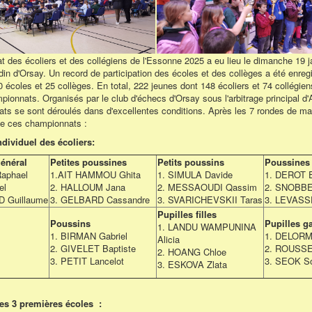
 des écoliers et des collégiens de l'Essonne 2025 a eu lieu le dimanche 19 j
n d'Orsay. Un record de participation des écoles et des collèges a été enregi
 écoles et 25 collèges. En total, 222 jeunes dont 148 écoliers et 74 collégiens
ionnats. Organisés par le club d'échecs d'Orsay sous l'arbitrage principal d'
ts se sont déroulés dans d'excellentes conditions. Après les 7 rondes de mat
e ces championnats :
dividuel des écoliers:
énéral
Petites poussines
Petits poussins
Poussines
aphael
1.AIT HAMMOU Ghita
1. SIMULA Davide
1. DEROT E
el
2. HALLOUM Jana
2. MESSAOUDI Qassim
2. SNOBBE
 Guillaume
3. GELBARD Cassandre
3. SVARICHEVSKII Taras
3. LEVAS
Pupilles filles
Poussins
Pupilles g
1. LANDU WAMPUNINA
1. BIRMAN Gabriel
1. DELORM
Alicia
2. GIVELET Baptiste
2. ROUSSE
2. HOANG Chloe
3. PETIT Lancelot
3. SEOK S
3. ESKOVA Zlata
es 3 premières écoles :