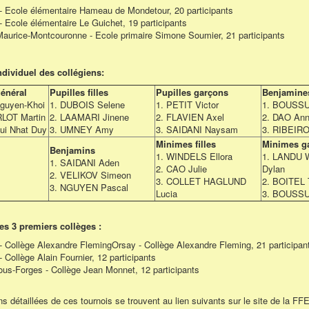
- Ecole élémentaire Hameau de Mondetour, 20 participants
- Ecole élémentaire Le Guichet, 19 participants
Maurice-Montcouronne - Ecole primaire Simone Soumier, 21 participants
dividuel des collégiens:
énéral
Pupilles filles
Pupilles garçons
Benjamine
guyen-Khoi
1. DUBOIS Selene
1. PETIT Victor
1. BOUSSU
LOT Martin
2. LAAMARI Jinene
2. FLAVIEN Axel
2. DAO An
i Nhat Duy
3. UMNEY Amy
3. SAIDANI Naysam
3. RIBEIRO
Minimes filles
Minimes g
Benjamins
1. WINDELS Ellora
1. LANDU
1. SAIDANI Aden
2. CAO Julie
Dylan
2. VELIKOV Simeon
3. COLLET HAGLUND
2. BOITEL T
3. NGUYEN Pascal
Lucia
3. BOUSS
s 3 premiers collèges :
- Collège Alexandre FlemingOrsay - Collège Alexandre Fleming, 21 participan
- Collège Alain Fournier, 12 participants
sous-Forges - Collège Jean Monnet, 12 participants
s détaillées de ces tournois se trouvent au lien suivants sur le site de la FFE