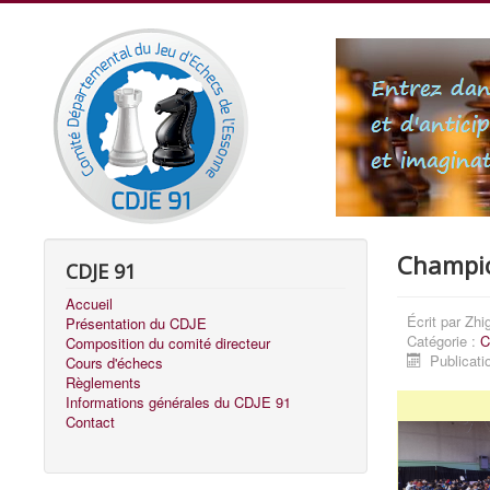
Champio
CDJE 91
Accueil
Écrit par
Zhi
Présentation du CDJE
Catégorie :
C
Composition du comité directeur
Publicati
Cours d'échecs
Règlements
Informations générales du CDJE 91
Contact