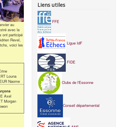
Liens utiles
FFE
anvier au
stré avec la
 ont participé
Adrien Revel,
Ligue IdF
chs, voici les
FIDE
rine
RT Louna
SEUR Naome
Clubs de l'Essonne
arçons
E Axel
T Morgan
Conseil départemental
owon
ANS