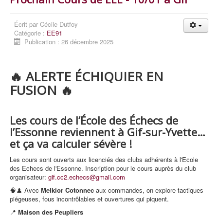
Écrit par
Cécile Dutfoy
Catégorie :
EE91
Publication : 26 décembre 2025
🔥
ALERTE ÉCHIQUIER EN
FUSION
🔥
Les cours de l’
École des Échecs de
l’Essonne
reviennent à
Gif-sur-Yvette
…
et ça va calculer sévère !
Les cours sont ouverts aux licenciés des clubs adhérents à l'Ecole
des Echecs de l'Essonne. Inscription pour le cours auprès du club
organisateur:
gif.cc2.echecs@gmail.com
🧠♟️ Avec
Melkior Cotonnec
aux commandes, on explore tactiques
piégeuses, fous incontrôlables et ouvertures qui piquent.
📍
Maison des Peupliers