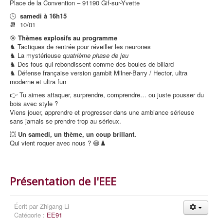
Place de la Convention – 91190 Gif-sur-Yvette
🕓
samedi à 16h15
📆 10/01
🎯
Thèmes explosifs au programme
♞ Tactiques de rentrée pour réveiller les neurones
♞ La mystérieuse
quatrième phase de jeu
♞ Des fous qui rebondissent comme des boules de billard
♞ Défense française version gambit Milner-Barry / Hector, ultra
moderne et ultra fun
👉 Tu aimes attaquer, surprendre, comprendre… ou juste pousser du
bois avec style ?
Viens jouer, apprendre et progresser dans une ambiance sérieuse
sans jamais se prendre trop au sérieux.
💥
Un samedi, un thème, un coup brillant.
Qui vient roquer avec nous ? 😄♟️
Présentation de l'EEE
Écrit par
Zhigang Li
Catégorie :
EE91