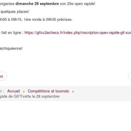
 organise
dimanche 28 septembre
son 25e open rapide!
e quelques places!
h30 à 09h15, 1ère ronde à 09h30 précises.
 fait en ligne :
https://gifcc2echecs.fr/index.php/inscription-open-rapide-gif-sur
 échiquéenne!
nt
ci :
Accueil
Compétitions et tournois
pide de Gif/Yvette le 28 septembre