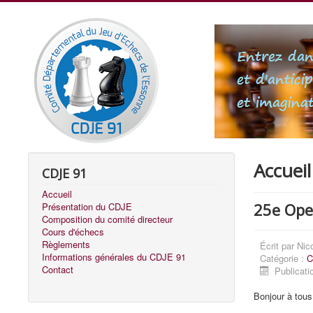
Accueil
CDJE 91
Accueil
25e Ope
Présentation du CDJE
Composition du comité directeur
Cours d'échecs
Règlements
Écrit par
Nic
Informations générales du CDJE 91
Catégorie :
C
Contact
Publicati
Bonjour à tous