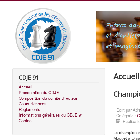
Accueil
CDJE 91
Accueil
Champio
Présentation du CDJE
Composition du comité directeur
Cours d'échecs
Règlements
Écrit par
Adr
Informations générales du CDJE 91
Catégorie :
C
Contact
Publicati
Le championna
Moquet à Orsa