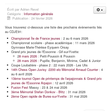
Écrit par
Adrien Revel
Catégorie :
Information générale
Publication : 24 février 2026
Vous trouverez ci-dessous une liste des prochains évènements liés
au CDJE91:
Championnat Île de France jeunes
: 2 au 6 mars 2026
Championnat scolaire - phase académique : 11 mars 2026
Gymnase Marie-Thérèse Eyquem Orsay
Grand prix jeunes de l'Essonne - Gif-sur-Yvette:
2
8 mars 2026
: Petit-Poussin & Poussin
28 mars 2026
: Pupille, Benjamin, Minime, Cadet & Junior
Coupe Loubatière - phase 2 : 22 mars 2026 - Les Ulis
14th Chess Open Juvisy -2200 elo Mémorial Arnaud Courrier
: 4
au 6 avril 2026
13ème tournoi Open de printemps de l'arpajonnais & Grand prix
jeunes de l'Essonne Arpajon
: 12 avril 2026
Fusion Fest
Massy : 23 & 24 mai 2026
3ème Mémorial Stefan Donkov - Blitz
: 31 mai 2026
2ème Open rapide de Bures-sur-Yvette
: 31 mai 2026