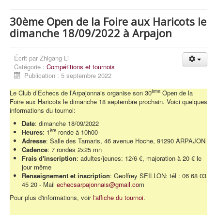
30ème Open de la Foire aux Haricots le
dimanche 18/09/2022 à Arpajon
Écrit par
Zhigang Li
Catégorie :
Compétitions et tournois
Publication : 5 septembre 2022
ème
Le Club d’Echecs de l’Arpajonnais organise son 30
Open de la
Foire aux Haricots le dimanche 18 septembre prochain. Voici quelques
informations du tournoi:
Date
: dimanche 18/09/2022
ère
Heures
: 1
ronde à 10h00
Adresse
: Salle des Tamaris, 46 avenue Hoche, 91290 ARPAJON
Cadence
: 7 rondes 2x25 mn
Frais d'inscription
: adultes/jeunes: 12/6 €, majoration à 20 € le
jour même
Renseignement et inscription
: Geoffrey SEILLON: tél : 06 68 03
45 20 - Mail
echecsarpajonnais@gmail.co
m
Pour plus d'informations, voir
l'affiche du tournoi
.