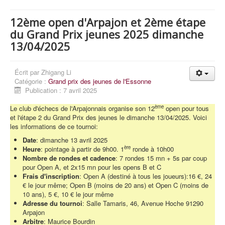
12ème open d'Arpajon et 2ème étape
du Grand Prix jeunes 2025 dimanche
13/04/2025
Écrit par
Zhigang Li
Catégorie :
Grand prix des jeunes de l'Essonne
Publication : 7 avril 2025
ème
Le club d'échecs de l'Arpajonnais organise son 12
open pour tous
et l'étape 2 du Grand Prix des jeunes le dimanche 13/04/2025. Voici
les informations de ce tournoi:
Date
: dimanche 13 avril 2025
ère
Heure
: pointage à partir de 9h00. 1
ronde à 10h00
Nombre de rondes et cadence
: 7 rondes 15 mn + 5s par coup
pour Open A, et 2x15 mn pour les opens B et C
Frais d'inscription
: Open A (destiné à tous les joueurs):16 €, 24
€ le jour même; Open B (moins de 20 ans) et Open C (moins de
10 ans), 5 €, 10 € le jour même
Adresse du tournoi
: Salle Tamaris, 46, Avenue Hoche 91290
Arpajon
Arbitre
: Maurice Bourdin