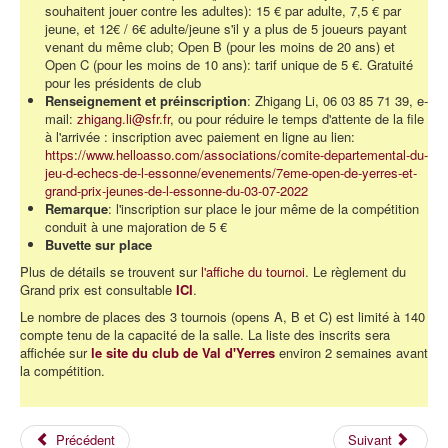
souhaitent jouer contre les adultes): 15 € par adulte, 7,5 € par
jeune, et 12€ / 6€ adulte/jeune s'il y a plus de 5 joueurs payant
venant du même club; Open B (pour les moins de 20 ans) et
Open C (pour les moins de 10 ans): tarif unique de 5 €. Gratuité
pour les présidents de club
Renseignement et préinscription
: Zhigang Li, 06 03 85 71 39, e-
mail:
zhigang.li@sfr.fr
,
ou pour réduire le temps d'attente de la file
à l'arrivée : inscription avec paiement en ligne au lien:
https://www.helloasso.com/associations/comite-departemental-du-
jeu-d-echecs-de-l-essonne/evenements/7eme-open-de-yerres-et-
grand-prix-jeunes-de-l-essonne-du-03-07-2022
Remarque
: l'inscription sur place le jour même de la compétition
conduit à une majoration de 5 €
Buvette sur place
Plus de détails se trouvent sur
l'affiche du tournoi
. Le règlement du
Grand prix est consultable
ICI
.
Le nombre de places des 3 tournois (opens A, B et C) est limité à 140
compte tenu de la capacité de la salle. La liste des inscrits sera
affichée sur
le site du club de Val d'Yerres
environ 2 semaines avant
la compétition.
Précédent
Suivant