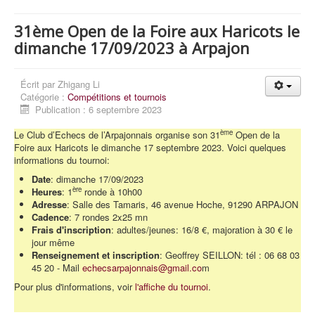
31ème Open de la Foire aux Haricots le
dimanche 17/09/2023 à Arpajon
Écrit par
Zhigang Li
Catégorie :
Compétitions et tournois
Publication : 6 septembre 2023
ème
Le Club d’Echecs de l’Arpajonnais organise son 31
Open de la
Foire aux Haricots le dimanche 17 septembre 2023. Voici quelques
informations du tournoi:
Date
: dimanche 17/09/2023
ère
Heures
: 1
ronde à 10h00
Adresse
: Salle des Tamaris, 46 avenue Hoche, 91290 ARPAJON
Cadence
: 7 rondes 2x25 mn
Frais d'inscription
: adultes/jeunes: 16/8 €, majoration à 30 € le
jour même
Renseignement et inscription
: Geoffrey SEILLON: tél : 06 68 03
45 20 - Mail
echecsarpajonnais@gmail.co
m
Pour plus d'informations, voir
l'affiche du tournoi
.